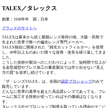
ッ
TALEX／タレックス
プ
創業：1938年年 国：日本
ブランドのサイトへ
TALEXは幕末から続く眼鏡レンズ発祥の地、大阪・田島で
生まれた世界で唯一の偏光レンズ専門メーカー。
TALEX独自に開発された『雑光カットフィルター』を使用
し、40年以上ものあいだ様々な改善・改良を繰り返してきま
した。
こうした技術や製法へのこだわりによって、短時間で仕上が
る金型成型やプレス加工の量産製法では作り出せない“見え
方の質”を追求し続けています。
「ザ・レンズTALEX」は、全国の
認定プロショップ
のみで
販売しています。
どんなに世界の基準を超えた高品質レンズであっても、フレ
ームに加工する技術が劣っていればその価値はなくなりま
す。
タレックス社がプロショップ制度を取っている理由がそこに