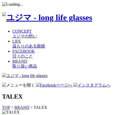
CONCEPT
ユジマの想い
LIFE
温もりのある眼鏡
FACEBOOK
日々のこと
BRAND
取り扱い商品
コ
ン
テ
ン
TALEX
ツ
へ
TOP
>
BRAND
> TALEX
ス
キ