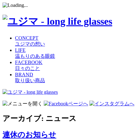
CONCEPT
ユジマの想い
LIFE
温もりのある眼鏡
FACEBOOK
日々のこと
BRAND
取り扱い商品
コ
ン
テ
ン
アーカイブ:
ニュース
ツ
へ
ス
連休のお知らせ
キ