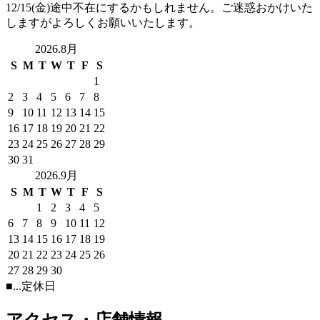
12/15(金)途中不在にするかもしれません。ご迷惑おかけいた
ッ
しますがよろしくお願いいたします。
プ
2026.8月
S
M
T
W
T
F
S
1
2
3
4
5
6
7
8
9
10
11
12
13
14
15
16
17
18
19
20
21
22
23
24
25
26
27
28
29
30
31
2026.9月
S
M
T
W
T
F
S
1
2
3
4
5
6
7
8
9
10
11
12
13
14
15
16
17
18
19
20
21
22
23
24
25
26
27
28
29
30
■
...定休日
アクセス・店舗情報