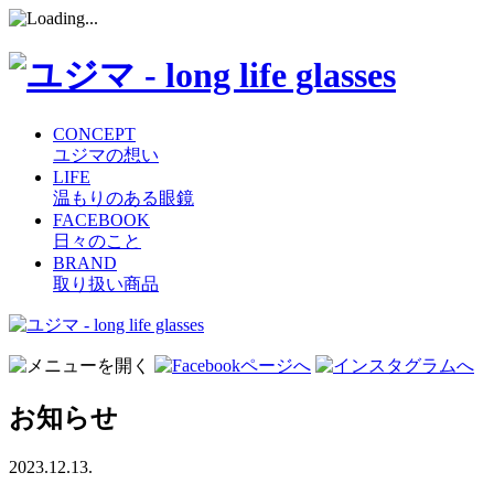
CONCEPT
ユジマの想い
LIFE
温もりのある眼鏡
FACEBOOK
日々のこと
BRAND
取り扱い商品
コ
ン
テ
ン
お知らせ
ツ
へ
ス
2023.12.13.
キ