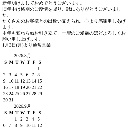
新年明けましておめでとうございます。
ッ
旧年中は格別のご厚情を賜り、誠にありがとうございまし
プ
た。
たくさんのお客様との出逢い支えられ、心より感謝申しあげ
ます。
本年も変わらぬお引き立て、一層のご愛顧のほどよろしくお
願い申し上げます。
1月3日(月)より通常営業
2026.8月
S
M
T
W
T
F
S
1
2
3
4
5
6
7
8
9
10
11
12
13
14
15
16
17
18
19
20
21
22
23
24
25
26
27
28
29
30
31
2026.9月
S
M
T
W
T
F
S
1
2
3
4
5
6
7
8
9
10
11
12