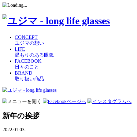
CONCEPT
ユジマの想い
LIFE
温もりのある眼鏡
FACEBOOK
日々のこと
BRAND
取り扱い商品
コ
ン
テ
ン
新年の挨拶
ツ
へ
ス
2022.01.03.
キ