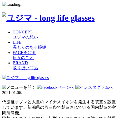
CONCEPT
ユジマの想い
LIFE
温もりのある眼鏡
FACEBOOK
日々のこと
BRAND
取り扱い商品
コ
ン
テ
2021.01.06.
ン
ツ
低濃度オゾンと大量のマイナスイオンを発生する装置を設置
へ
しています。新潟県の燕三条で製造されている国内製造の空
ス
間清浄機。
キ