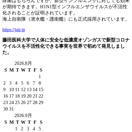
除菌はもちろんですが、新型インフルエンザに対しても効果
ッ
が期待できます。H1N1型インフルエンザウイルスが不活性
プ
化されることが証明されています。
海上自衛隊（潜水艦・護衛艦）にも正式採用されています。
https://jair.jp
藤田医科大学で人体に安全な低濃度オゾンガスで新型コロナ
ウイルスを不活性化できる事実を世界で初めて発見しまし
た。
2026.8月
S
M
T
W
T
F
S
1
2
3
4
5
6
7
8
9
10
11
12
13
14
15
16
17
18
19
20
21
22
23
24
25
26
27
28
29
30
31
2026.9月
S
M
T
W
T
F
S
1
2
3
4
5