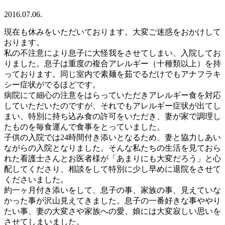
2016.07.06.
現在も休みをいただいております。大変ご迷惑をおかけして
おります。
私の不注意により息子に大怪我をさせてしまい、入院してお
りました。息子は重度の複合アレルギー（十種類以上）を持
っております。同じ室内で素麺を茹でるだけでもアナフラキ
シー症状がでるほどです。
病院にて細心の注意をはらっていただきアレルギー食を対応
していただいたのですが、それでもアレルギー症状が出てし
まい、特別に持ち込み食の許可をいただき、妻が家で調理し
たものを毎食運んで食事をとっていました。
子供の入院では24時間付き添いとなるため、妻と協力しあい
ながらの入院となりました。そんな私たちの生活を見ておら
れた看護士さんとお医者様が「あまりにも大変だろう」と心
配してくださり、相談をして特別に少し早めに退院をさせて
くださいました。
約一ヶ月付き添いをして、息子の事、家族の事、見えていな
かった事が沢山見えてきました。息子の一番好きな事ややり
たい事、妻の大変さや家族への愛、娘には大変寂しい思いを
させてしまいました。