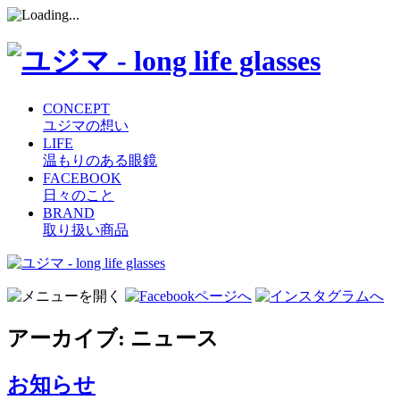
CONCEPT
ユジマの想い
LIFE
温もりのある眼鏡
FACEBOOK
日々のこと
BRAND
取り扱い商品
コ
ン
テ
ン
アーカイブ:
ニュース
ツ
へ
ス
お知らせ
キ