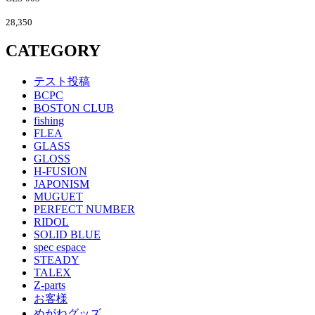
28,350
CATEGORY
テスト投稿
BCPC
BOSTON CLUB
fishing
FLEA
GLASS
GLOSS
H-FUSION
JAPONISM
MUGUET
PERFECT NUMBER
RIDOL
SOLID BLUE
spec espace
STEADY
TALEX
Z-parts
お客様
めがねグッズ