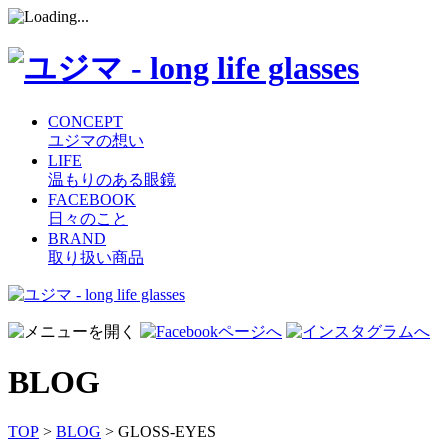
CONCEPT
ユジマの想い
LIFE
温もりのある眼鏡
FACEBOOK
日々のこと
BRAND
取り扱い商品
コ
ン
テ
ン
BLOG
ツ
へ
ス
TOP
>
BLOG
> GLOSS-EYES
キ