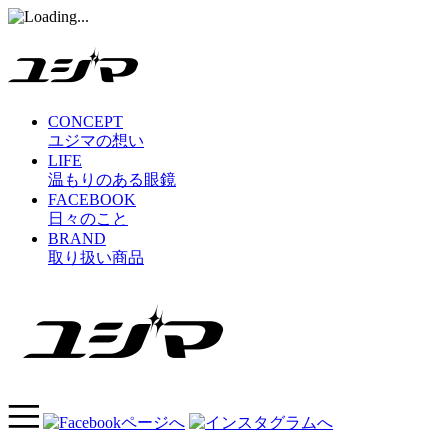
CONCEPT
ユジマの想い
LIFE
温もりのある眼鏡
FACEBOOK
日々のこと
BRAND
取り扱い商品
コ
ン
テ
ン
ツ
へ
ス
キ