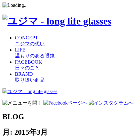
CONCEPT
ユジマの想い
LIFE
温もりのある眼鏡
FACEBOOK
日々のこと
BRAND
取り扱い商品
コ
ン
テ
ン
BLOG
ツ
へ
ス
月:
2015年3月
キ