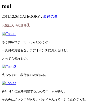
ッ
tool
プ
2011.12.03.
CATEGORY :
眼鏡の事
①
お気に入りの道具
もう何年つかっているんだろうか．
一見何の変哲もないラヂオペンチに見えるけど、
とっても優れもの。
先っちょに、段付きの穴がある。
鼻ﾊﾟｯﾄの位置を調整するためのアームがあり、
その先にボックスがあり、パッドを入れてネジで止めてある。