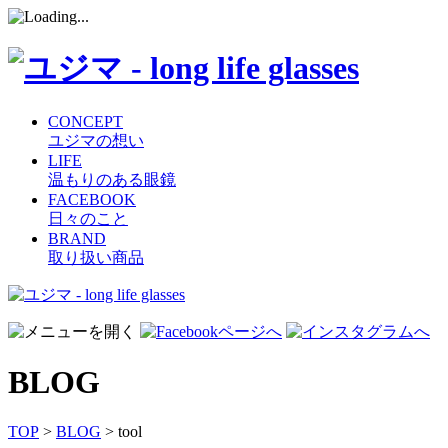
CONCEPT
ユジマの想い
LIFE
温もりのある眼鏡
FACEBOOK
日々のこと
BRAND
取り扱い商品
コ
ン
テ
ン
BLOG
ツ
へ
ス
TOP
>
BLOG
> tool
キ