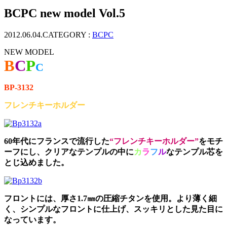
ッ
BCPC new model Vol.5
プ
2012.06.04.
CATEGORY :
BCPC
NEW MODEL
B
C
P
C
BP-3132
フレンチキーホルダー
60年代にフランスで流行した
“フレンチキーホルダー”
をモチ
ーフにし、クリアなテンプルの中に
カ
ラ
フ
ル
なテンプル芯を
とじ込めました。
フロントには、厚さ1.7㎜の圧縮チタンを使用。より薄く細
く、シンプルなフロントに仕上げ、スッキリとした見た目に
なっています。