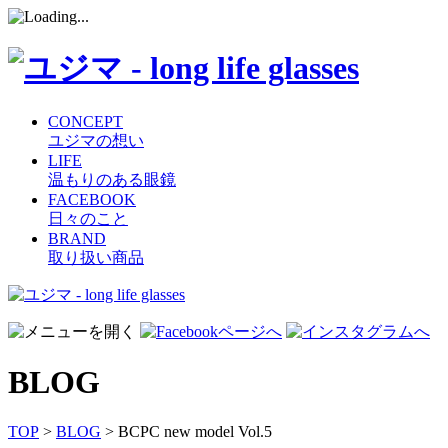
CONCEPT
ユジマの想い
LIFE
温もりのある眼鏡
FACEBOOK
日々のこと
BRAND
取り扱い商品
コ
ン
テ
ン
BLOG
ツ
へ
ス
TOP
>
BLOG
> BCPC new model Vol.5
キ