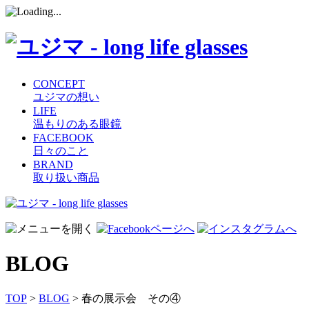
CONCEPT
ユジマの想い
LIFE
温もりのある眼鏡
FACEBOOK
日々のこと
BRAND
取り扱い商品
コ
ン
テ
ン
BLOG
ツ
へ
ス
TOP
>
BLOG
> 春の展示会 その④
キ