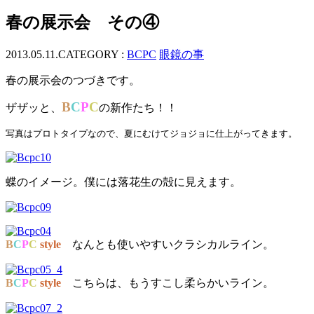
ッ
春の展示会 その④
プ
2013.05.11.
CATEGORY :
BCPC
眼鏡の事
春の展示会のつづきです。
B
C
P
C
ザザッと、
の新作たち！！
写真はプロトタイプなので、夏にむけてジョジョに仕上がってきます。
蝶のイメージ。僕には落花生の殻に見えます。
B
C
P
C
style
なんとも使いやすいクラシカルライン。
B
C
P
C
style
こちらは、もうすこし柔らかいライン。