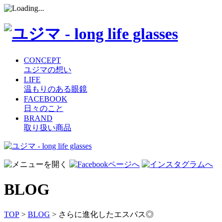
CONCEPT
ユジマの想い
LIFE
温もりのある眼鏡
FACEBOOK
日々のこと
BRAND
取り扱い商品
コ
ン
テ
ン
BLOG
ツ
へ
ス
TOP
>
BLOG
> さらに進化したエスパス◎
キ