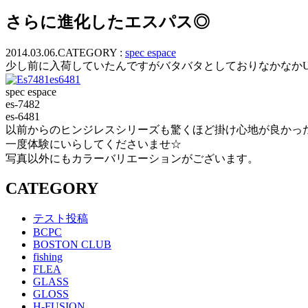
ッ
さらに進化したエスパス◎
プ
2014.03.06.
CATEGORY :
spec espace
少し前に入荷していたんですがバタバタとしておりなかなか
spec espace
es-7482
es-6481
以前からのヒンジレスシリーズも驚くほど掛け心地が良かっ
一度体験にいらしてくださいませ☆
写真以外にもカラーバリエーションがございます。
CATEGORY
テスト投稿
BCPC
BOSTON CLUB
fishing
FLEA
GLASS
GLOSS
H-FUSION