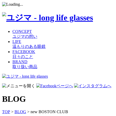
CONCEPT
ユジマの想い
LIFE
温もりのある眼鏡
FACEBOOK
日々のこと
BRAND
取り扱い商品
コ
ン
テ
ン
BLOG
ツ
へ
ス
TOP
>
BLOG
> new BOSTON CLUB
キ