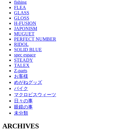
fishing
FLEA
GLASS
GLOSS
H-FUSION
JAPONISM
MUGUET
PERFECT NUMBER
RIDOL
SOLID BLUE
spec espace
STEADY
TALEX
Z-parts
お客様
めがねグッズ
バイク
マクロビスウィーツ
日々の事
眼鏡の事
未分類
ARCHIVES