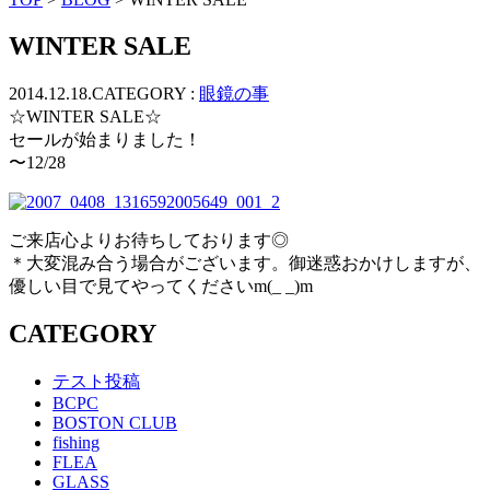
ッ
プ
WINTER SALE
2014.12.18.
CATEGORY :
眼鏡の事
☆WINTER SALE☆
セールが始まりました！
〜12/28
ご来店心よりお待ちしております◎
＊大変混み合う場合がございます。御迷惑おかけしますが、
優しい目で見てやってくださいm(_ _)m
CATEGORY
テスト投稿
BCPC
BOSTON CLUB
fishing
FLEA
GLASS