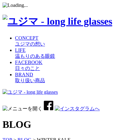
CONCEPT
ユジマの想い
LIFE
温もりのある眼鏡
FACEBOOK
日々のこと
BRAND
取り扱い商品
コ
ン
テ
ン
ツ
BLOG
へ
ス
キ
TOP
>
BLOG
> WINTER SALE