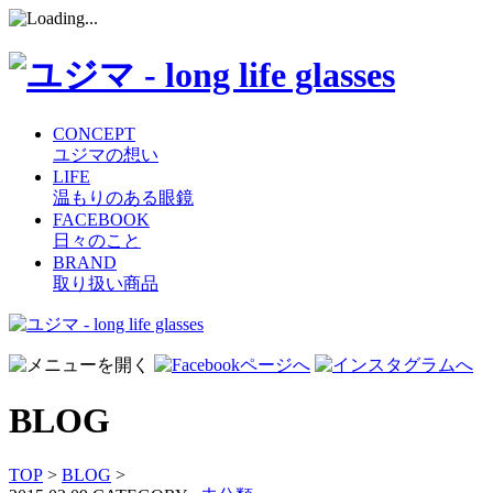
CONCEPT
ユジマの想い
LIFE
温もりのある眼鏡
FACEBOOK
日々のこと
BRAND
取り扱い商品
コ
ン
テ
ン
BLOG
ツ
へ
ス
TOP
>
BLOG
>
キ