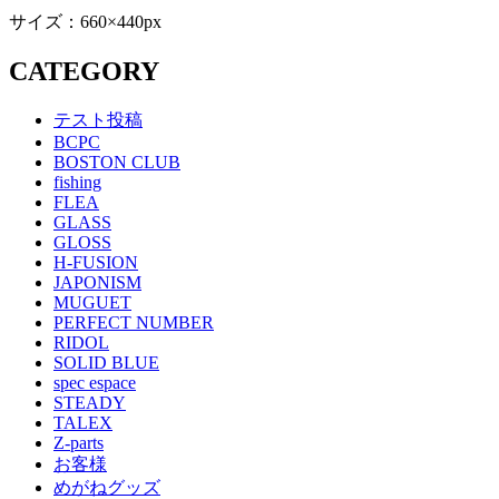
サイズ：660×440px
CATEGORY
テスト投稿
BCPC
BOSTON CLUB
fishing
FLEA
GLASS
GLOSS
H-FUSION
JAPONISM
MUGUET
PERFECT NUMBER
RIDOL
SOLID BLUE
spec espace
STEADY
TALEX
Z-parts
お客様
めがねグッズ