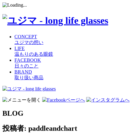
CONCEPT
ユジマの想い
LIFE
温もりのある眼鏡
FACEBOOK
日々のこと
BRAND
取り扱い商品
コ
ン
テ
ン
BLOG
ツ
へ
ス
投稿者:
paddleandchart
キ